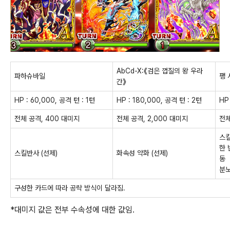
AbCd-X:《검은 껍질의 왕 우라
파하슈바일
팽 
간》
HP : 60,000, 공격 턴 : 1턴
HP : 180,000, 공격 턴 : 2턴
HP
전체 공격, 400 대미지
전체 공격, 2,000 대미지
전체
스킬
한 
스킬반사 (선제)
화속성 약화 (선제)
동
분노
구성한 카드에 따라 공략 방식이 달라짐.
*대미지 값은 전부 수속성에 대한 값임.