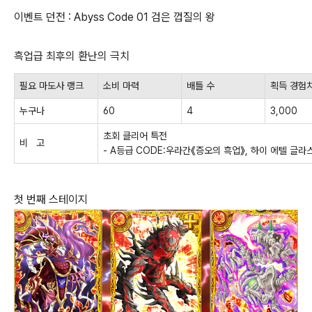
이벤트 던전 : Abyss Code 01 검은 껍질의 왕
흑업급 최후의 환난의 극치
필요 마도사 랭크
소비 마력
배틀 수
획득 경험
누구나
60
4
3,000
초회 클리어 특전
비 고
- A등급 CODE:우라간《증오의 흑업》, 하이 에텔 글라스
첫 번째 스테이지