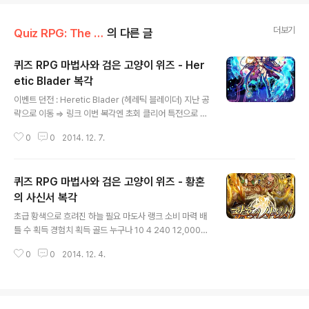
더보기
Quiz RPG: The World of Mystic Wiz/Events
의 다른 글
퀴즈 RPG 마법사와 검은 고양이 위즈 - Her
etic Blader 복각
글 내용
이벤트 던전 : Heretic Blader (헤레틱 블레이더) 지난 공
략으로 이동 ⇒ 링크 이번 복각엔 초회 클리어 특전으로 크
리스탈 1개를 추가로 줌. 상기 이미지의 저작권은 저작권자
0
0
2014. 12. 7.
에 있으며, 비영리·인용의 목적으로만 사용하였습니다.
퀴즈 RPG 마법사와 검은 고양이 위즈 - 황혼
의 사신서 복각
글 내용
초급 황색으로 흐려진 하늘 필요 마도사 랭크 소비 마력 배
틀 수 획득 경험치 획득 골드 누구나 10 4 240 12,000
비 고 초회 클리어 특전 - 크리스탈 1개, 각 속성 S등급 마
0
0
2014. 12. 4.
도서 중급 왈가닥 소녀 필요 마도사 랭크 소비 마력 배틀 수
획득 경험치 획득 골드 누구나 15 4 330 36,200 비 고
초회 클리어 특전 - 크리스탈 1개, 왈가닥 소녀 린싱 5, 10
회 클리어 특전 - 왈가닥 소녀 린싱 상급 황천의 사냥꾼 필