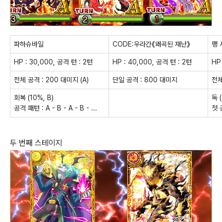
파하슈바일
CODE:우라간《왜곡된 재난》
팽 
HP : 30,000, 공격 턴 : 2턴
HP : 40,000, 공격 턴 : 2턴
HP
전체 공격 : 200 대미지 (A)
단일 공격 : 800 대미지
전체
회복 (10%, B)
독 
공격 패턴 : A - B - A - B - ...
첫 
두 번째 스테이지