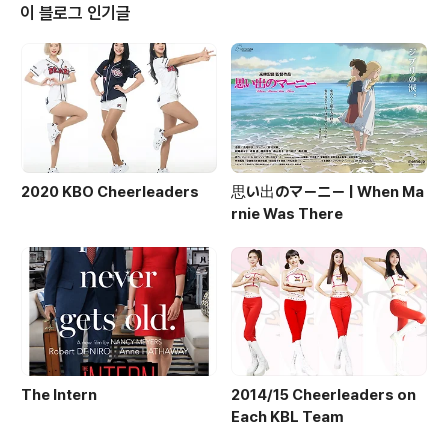
요 마도사 랭크 소비 마력 배틀 수 획득 경험치 획득 골드
이 블로그 인기글
누구나 20 4 555 99,800 비 고 초회 클리어 특전 - 크리
스탈 1개, 금색의 궁수 슈란 5, 10, 15회 클리어 특전 - 금
색의 궁수 슈란 봉신급 미려한 지장 필요 마도사 랭크 소비
마력 배틀 수 획득 경..
2020 KBO Cheerleaders
思い出のマーニー | When Ma
rnie Was There
The Intern
2014/15 Cheerleaders on
Each KBL Team