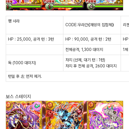
팽 사라
CODE:우라간《재앙의 집합체》
리
HP : 25,000, 공격 턴 : 3턴
HP : 90,000, 공격 턴 : 2턴
HP
전체공격, 1,300 대미지
1체
차지 (선제, 대기 턴 : 1턴)
독 (1000 대미지)
차지 후 전체 공격, 2600 대미지
턴밀 후 左 먼저 제거.
보스 스테이지