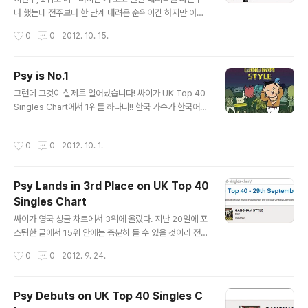
나 했는데 전주보다 한 단계 내려온 순위이긴 하지만 아직
도 3위를 기록하는 기염을 토했다. Adele의 신곡, Skyfal
작성시간
0
0
2012. 10. 15.
l의 기세가 워낙 무시무시했는데 지난주 선방한 거 보고 이
번주에 순위가 Adele에게는 따일거라 생각했지만 그래도
3위라니!! Swedish House Mafia가 치고 올라올 줄이
Psy is No.1
라곤 전혀 생각을 못했으나 Rihanna를 이기다니!! 곡을 늦
글 내용
그런데 그것이 실제로 일어났습니다! 싸이가 UK Top 40
게낸 One Direction과 Script 역시 슬슬 내려가는 기미
Singles Chart에서 1위를 하다니!! 한국 가수가 한국어로
가 보이는데 Psy가 4주째 3위 안에서 노닐다니!! 게다가
영국 차트에서 1위 하는 걸 다 보게 되다니. 며칠 전부터 공
영국은 아직까지 한 번도 방문하지도 않았는데 이 놀라운
공연히 돌았었지만 공식으로 뜰 때까지 기다렸는데 올라온
순위라니!! 자꾸 기대되게 만드는 싸이의 활약이다.
작성시간
0
0
2012. 10. 1.
거 보니 오오미.. 지리겄소.. 이제 빌보드 1위 함 해보자. 이
건 BBC Radio 1에 뜬 거.
Psy Lands in 3rd Place on UK Top 40
Singles Chart
글 내용
싸이가 영국 싱글 차트에서 3위에 올랐다. 지난 20일에 포
스팅한 글에서 15위 안에는 충분히 들 수 있을 것이라 전망
했는데 현재 싸이의 열풍을 지나치게 과소평가 했던 듯 싶
작성시간
0
0
2012. 9. 24.
다. 영국에서도 이 정도인 줄은 몰랐네.. 심지어 BBC에선
싸이가 1위 달성에 실패했다는 타이틀로 기사를 내보내기
도 했다. Gangnam Style fails to top UK singles ch
Psy Debuts on UK Top 40 Singles C
art [기사 보기] 일부 싸이가 나온 부분만 발번역 해보자면