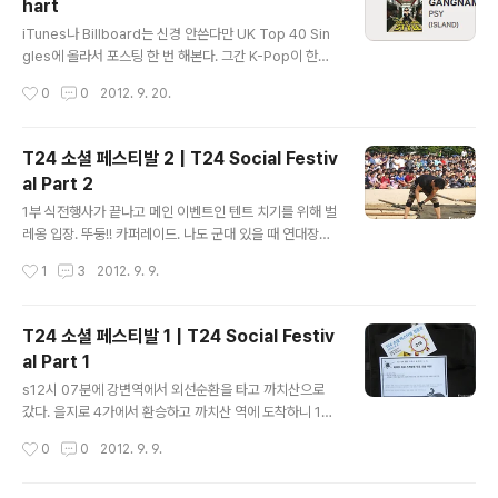
hart
싸이의 강남 스타일은 세계적인 현상이 되었고 그의 말타
글 내용
기 댄스가 담긴 영상은 YouTube에서 현재까지 가장 많이
iTunes나 Billboard는 신경 안쓴다만 UK Top 40 Sin
"좋아요"를 받은 영상이 되었다. 지난주 37위였던 싸이의
gles에 올라서 포스팅 한 번 해본다. 그간 K-Pop이 한류
강남스타일은 34계단을 올라 3위를 기록하였지만 정상에
열풍을 이끌며 해외 콘서트를 성공적으로 개최했다는 방송
작성시간
0
0
2012. 9. 20.
있는 The Script의 Hall of Fame을..
이 심심찮게 나왔지만 동남아시아나 일본, 중국, 대만이 아
니라 유럽이나 미주 지역의 열풍은 일본 대중문화 개방이
되기 전에 X Japan, GLAY, L'Arc~en~Ciel, SMAP, Z
T24 소셜 페스티발 2 | T24 Social Festiv
ARD, Speed, 宇多田ヒカル, 浜崎あゆみ 등의 J-Po
al Part 2
p 음악을 음성적으로 찾아 들었던 한국인들 정도의 비율이
글 내용
라고 생각하기 때문에 크게 의미를 부여하지 않았다. 하지
1부 식전행사가 끝나고 메인 이벤트인 텐트 치기를 위해 벌
만 싸이의 이번 열풍은 기존에 우리나라 아이돌이 보여주
레옹 입장. 뚜둥!! 카퍼레이드. 나도 군대 있을 때 연대장이
었던 모습과는 다소 달랐다. 개인적으로 전 세계적으로 열
랑 옆 대대장 열병 운전병으로 이름을 떨..치긴 개뿔 그냥
작성시간
1
3
2012. 9. 9.
풍인 강남 스타일을 처음 들었을 땐 특별히 마음이 가진..
시키니까 했더랬지.. 입장하는 벌레옹. 달려드는 취재진들.
자동차 협찬은 장기렌터카에서. 어마어마한(?) 인파들. 옆
에 빌라에 제법 사람들이 들어찼다. 던지는 벌레옹. 지주핀
T24 소셜 페스티발 1 | T24 Social Festiv
박는 벌레옹. 힘껏 박는 벌레옹. 벌레옹이 지주핀을 박는 동
al Part 1
시에 경품추첨행사를 바로 진행했는데 그 첫번째로 하모니
글 내용
크루즈에서 제공하는 크루즈 여행 상품권!! 렉시가 직접 추
s12시 07분에 강변역에서 외선순환을 타고 까치산으로
첨한 당첨 번호는 863번!! 호옹이!! 내 주변에서 한 여성이
갔다. 을지로 4가에서 환승하고 까치산 역에 도착하니 13
좋다고 막 달려갔다. 그리고 그 틈에 포옹을 시도하는 벌레
시 04분. 도보로 신원초등학교까지 20분 조금 안되게 걸
작성시간
0
0
2012. 9. 9.
옹 ㅋㅋㅋ USTREAM 방송 캡쳐. 그리고 벌레옹은 그 여
려서 도착. 골목에서 초등학교 앞에 줄 서 있는 사람들이 조
자를 안은..
금 보이길래 '오호..' 하면서 자연스럽게 그 사람 뒤에 합류