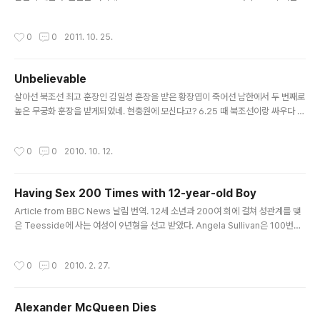
사회 및 국제 사회의 광범위한 지지를 따냈다. Euskal He
PKK의 공격에 대하여 많은 이야기들이 있었다. 우리는 PKK가 터키를 도발하길 원
rria에서 새로운 정치 시대가 나타나고 있다. 우리는..
했다는 걸 알고 있고, 우리는 그들이 정치적 진행을 멈추게 하려고 막나간다는 것을
작성시간
0
0
2011. 10. 25.
알고 있으며, 우리는 터키군이 -터키 안팎에서- 큰 성과는 없었지만 PKK를 군사적
으로 파괴하기 위한 시도를 여러 번에 걸쳐 했다는 것 또한 알고 있다. 그래서 무엇이
새로운가? 무언가 새로운 것을 말하기 위해 몇 가지 알아야 할 것들이 필요하다. 첫
Unbelievable
째, PKK가 쿠르드족의 눈에 여전히 인기 있을까? 혹자는 확실히 단일체로 이뤄진 조
글 내용
직은 아니어야 하기 때문에..
살아선 북조선 최고 훈장인 김일성 훈장을 받은 황장엽이 죽어선 남한에서 두 번째로
높은 무궁화 훈장을 받게되었네. 현충원에 모신다고? 6.25 때 북조선이랑 싸우다 돌
아가신 호국 영령들이 비분강개할 노릇이다. 좌빨 좌빨 거리는 수구 꼴통들은 지금
정신머리가 있는 거니, 없는 거니?
작성시간
0
0
2010. 10. 12.
Having Sex 200 Times with 12-year-old Boy
글 내용
Article from BBC News 날림 번역. 12세 소년과 200여 회에 걸쳐 성관계를 맺
은 Teesside에 사는 여성이 9년형을 선고 받았다. Angela Sullivan은 100번째
성관계를 기념할 때엔 소년에게 운동화 한 켤레를 보상으로 주었다. Middlesbrou
gh의 Cavendish Road에 거주하는 36세의 이 여성은 섹스를 하기 위해 아이를
작성시간
0
0
2010. 2. 27.
부추긴 10가지 혐의를 시인했다. 지난 10월 경찰에 그녀를 체포했을 때, 그들은 191
회에 걸친 성관계가 적혀져있는 그녀의 다이어리를 찾았다. Cleveland 경찰은 "Su
llivan은 상처입기 쉬운 어린 소년을 완벽하게 이용했고 상황을 악용했다."고 말했다.
Alexander McQueen Dies
판결에서 ,판사 John Walford는 이같은 경우는 쇼킹하다고 했다. 검사..
글 내용