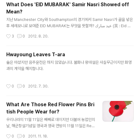
했는데 골목에서 나오자 마자 고개를 왼쪽으로 돌리니 줄
What Does 'EID MUBARAK' Samir Nasri Showed off
이 ㅎㄷㄷ 뭔가 새치기하는 느낌이 들기도 했지만 어쨌든
Mean?
굉장히 빨리 합류했다. 입장할 때 경품권과 치과 쿠폰, 맥콜
글 내용
그리고 조각 케익 하나씩을 받았다. 조회대 옆의 돌바닥 좌
지난 Manchester City와 Southampton의 경기에서 Samir Nasri가 골을 넣은
석은 이미 90% 이상 점령당했다. 여튼 어디로 가야 하나
후 세레모니로 보여준 EID MUBARAK는 무엇을 뜻할까? عيد مبارك (英 : Eid Mu
고민하다가 빈 틈 보이길래 착석. 받은 거 인증샷 1. 협찬 해
barak, 힌두어 : ईद मुबारक, 한 : 이드 무바라크)는 무슬림의 양대 명절인 عيد الأضح
작성시간
3
0
2012. 8. 20.
줬으니 나도 사진에 담아 어느 정도의 홍보를 담당해주겠
ى‎ (英 : Eid al-Adha, 한 : 이드 알이드하)와 ‎عيد الفطر (英 : Eid al-Fitr, 한 : 이드
다. 쟈하하하. 받..
알피트르, 이드 울피트르)일 때 사용하는 무슬림들의 인삿말 가운데 하나이다. 지난
경기에서 Nasri가 발언한 것은 رمضان 라마단이 끝남을 의미하는 무슬림의 휴일인
Hwayoung Leaves T-ara
글 내용
술은 마셨지만 음주운전은 하지 않았습니다. 불화나 왕따설은 사실무근이지만 화영
제' 정도로 ..
과의 계약을 해지합니다.
작성시간
0
0
2012. 7. 30.
What Are Those Red Flower Pins Bri
tish People Wear for?
글 내용
우리나라의 11월 11일은 빼빼로 데이지만 더불어 농업인의
날, 해군창설기념일 영국과 영국 연방의 11월 11일은 Rem
embrance Day[영령 기념일] 혹은 Poppy Day, Armi
작성시간
0
0
2011. 11. 18.
stice Day[휴전/종전 기념일]로 우리 나라 현충일의 개념