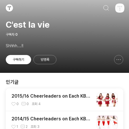
검색하기
티스토리
C'est la vie
구독자
0
Shhhh....!!
구독하기
방명록
신고하기 레이어
열기
인기글
2015/16 Cheerleaders on Each KBL
Team
0
0
조회
4
2014/15 Cheerleaders on Each KBL
Team
1
2
조회
3