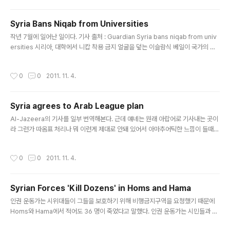
이다. 다만 국경일이긴 하지만 공휴일은 아니다. 우리나라
로 치면 사랑의 열매에 해당하는 Poppy 착용의 유래에 대
Syria Bans Niqab from Universities
하여 이곳 저곳에 올라온 글을 짜집기하여 다소 중구난방
글 내용
작년 7월에 일어난 일이다. 기사 출처 : Guardian Syria bans niqab from univ
의 느낌이 들지만 그래도 많이 어색하지 않게는 다듬었다
ersities 시리아, 대학에서 니캅 착용 금지 얼굴을 덮는 이슬람식 베일이 국가의 세
고 생각해서 올려본다. 영국인들이 달고 있는 빨간 꽃의 정
속주의를 위협할까 두려워 무슬림에 대항하는 차별의 목소리를 유발하는 유럽에서
체는? 사진 출처 : 여기 그것은 Poppy[양귀비]며, 11월 초
의 비슷한 움직임처럼 시리아는 그들의 세속주의에 위협이 되는 것을 차단하기 위해
부터 Remembrance Sunday까지 착용한다. 이 전통은
작성시간
0
0
2011. 11. 4.
자국 내 대학에서 얼굴을 덮는 이슬람식 베일 착용을 금지했다. 시리아 교육부는 일
1차 세계 대전의 종식 전에 스러진 수백만을 기린다..
요일, 금지령을 발포했다. 공·사립대 모두에 영향을 미치는 이것은 오직 니캅-눈만 드
러내는 베일-만 해당한다. 시리아 여성들이 훨씬 흔하게 착용하는 히잡은 해당하지
Syria agrees to Arab League plan
않는다. 최근 더욱 보편화되곤 있지만 니캅이라 불리는 검은 로브는 시리아에서 일반
글 내용
적이진 않다. 하지만 이는 세속주의 독..
Al-Jazeera의 기사를 일부 번역해본다. 근데 얘네는 원래 아랍어로 기사내는 곳이
라 그런가 따옴표 처리나 뭐 이런게 제대로 안돼 있어서 아마추어틱한 느낌이 들때가
있다. Syria agrees to Arab League plan 시리아, 아랍 연맹의 계획을 수용 아
랍 외무장관들은 카이로 회동에서 시리아의 시위 탄압 완화에 대한 제안을 수락하는
작성시간
0
0
2011. 11. 4.
것을 발표했다. 시리아 정부는 거리의 탱크와 장갑차량을 없애는 것을 포함하여 아랍
연맹의 폭력 진압 종결에 관한 몇몇 중재안을 수용했다. 수요일, 카이로에서 시리아
새대 해결을 위해 열린 긴급 회동에서 돌파구는 마련되었다. 아랍 연맹의 성명에 따
Syrian Forces 'Kill Dozens' in Homs and Hama
르면, "아랍 연맹은 연맹의 안을 수용한 시리아 정부를 환영한다."고 말했다. "중재안
글 내용
의 조항에 대해서 즉각적이고 완..
인권 운동가는 시위대들이 그들을 보호하기 위해 비행금지구역을 요청했기 때문에
Homs와 Hama에서 적어도 36 명이 죽었다고 말했다. 인권 운동가는 시민들과 탈
주 군인들을 보호하기 위해 비행금지구역을 요구하는 대규모 시위들이 전국에 걸쳐