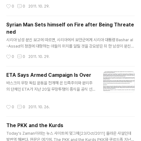
일어나 시리아 보안군은 적어도 36 명을 죽였다고 말했다. 시리아 혁명 위원회는 성
작성시간
0
0
2011. 10. 29.
명을 통해 금요일의 재난 대부분은 시위의 중심지인 북부 Hama, 중부 Homs에서
일어났다고 말했다. 보안군은 금요 예배 전후에 자미를 강제로 에워쌌고 사람들을 체
포했다고 런던에 베이스를 둔 시리아 인권 관측소[SOHR]가 말했다. Hama와 Ho
Syrian Man Sets himself on Fire after Being Threate
ms는 3월 중순 이래로 시리아를 요동시킨 Bashar al-Assad 정부에 대항하는 민
ned
주주의 시위의 최전방에 있다. UN은 대부분이 시민들..
글 내용
시리아 남성 분신 보고에 따르면, 시리아에서 보안군에게 시리아 대통령 Bashar al
-Assad의 정권에 대항하는 아들의 위치를 알릴 것을 강요받은 뒤 한 남성이 분신했
다고 한다. 운동가 Omar al-Jablawi는 Al-Jazeera TV와의 인터뷰에서 Jable
작성시간
0
0
2011. 10. 29.
h에서 경찰에게 시위대인 아들 Fadi의 위치를 말하도록 강요받았지만 발설 하지 않
은 채 분신한 Abu Fadi라는 이름의 그 남자에 대해 말했다. "Abu Fadi는 협박당했
다. 그리고 그의 다른 아들 Abdel Hadi도 협박당했다. 하지만 누구도 보안군에게
ETA Says Armed Campaign Is Over
그들이 원하는 정보를 제공하지 않았다."고 Jablawi는 말했다. 이어서 그는 "Abu F
글 내용
바스크의 무장 독립 운동을 전개해 온 민족주의와 분리주
adi는 만약 그가 그의 아들 Fadi의 위치를 폭로하지 않으면 그를 죽일 것이라고 경
의 단체인 ETA가 지난 20일 무장투쟁의 종식을 공식 선언
찰이..
했다. 다음은 선언 전문을 영어로 번역한 것을 다시 한국어
로 번역한 것이다. 영어는 Gara와 BBC에 올라온 글을 비
작성시간
0
0
2011. 10. 26.
교하며 해석했다. ETA의 선언 민족 해방을 위한 바스크의
사회 혁명 단체인 Euskadi Ta Askatasuna의 이 선언은
ETA의 결정에 관한 소식을 전하는 바이다. ETA는 Euska
The PKK and the Kurds
l Herria[바스크 지방]에서 최근에 개최된 국제 컨퍼런스
글 내용
는 엄청나게 중요한 제안이라 생각한다. 협정 결의안은 충
Today's Zaman이라는 뉴스 사이트에 엊그제[23/Oct/2011] 올라온 사설인데
돌의 완전한 해결을 위한 모든 요소를 포함하였고, 바스크
발번역 해본다. 원문은 여기에. The PKK and the Kurds PKK와 쿠르드족 지난주