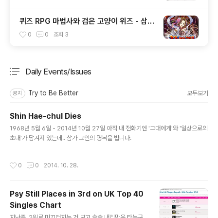
퀴즈 RPG 마법사와 검은 고양이 위즈 - 삼국
지 던전 복각
0
0
조회
3
Daily Events/Issues
분류 전체보기
주요 글 목록
Try to Be Better
모두보기
공지
Shin Hae-chul Dies
글 내용
1968년 5월 6일 - 2014년 10월 27일 아직 내 전화기엔 '그대에게'와 '일상으로의
초대'가 담겨져 있는데.. 삼가 고인의 명복을 빕니다.
작성시간
0
0
2014. 10. 28.
Psy Still Places in 3rd on UK Top 40
Singles Chart
글 내용
지난주, 2위로 미끄러지는 거 보고 슬슬 내리막을 타는구