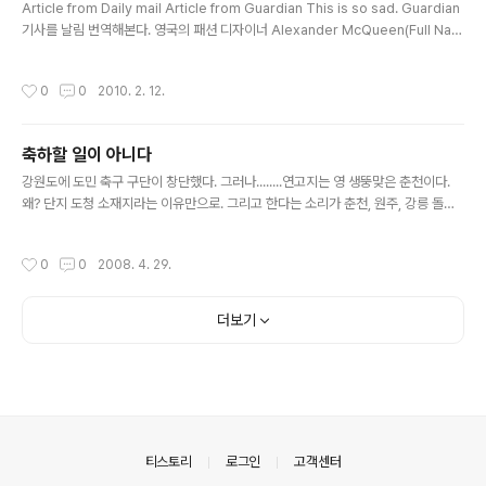
Article from Daily mail Article from Guardian This is so sad. Guardian
기사를 날림 번역해본다. 영국의 패션 디자이너 Alexander McQueen(Full Nam
e : Lee Alexander McQueen)이 자신의 집에서 사망한 채로 발견되었다. 향년
40세. 그의 죽음은 London 패션 위크가 시작되기 바로 직전이자, Paris 패션 위크
작성시간
0
0
2010. 2. 12.
에서 그의 새 컬렉션을 선보이기 한 달 전에 일어났다. 그의 가족은 McQueen의 죽
음을 받아들이는 데 있어 프라이버시를 지켜주기를 요청했다. 그의 회사인 Alexan
der McQueen은 성명을 발표했다. "Lee McQueen을 대신하여, Alexander
축하할 일이 아니다
McQueen은 오늘 비극적인 소식을 전합니..
글 내용
강원도에 도민 축구 구단이 창단했다. 그러나........연고지는 영 생뚱맞은 춘천이다.
왜? 단지 도청 소재지라는 이유만으로. 그리고 한다는 소리가 춘천, 원주, 강릉 돌아
가면서 경기를 치를 거라니 홈이 홈이 아니네? 떠돌이냐? 나 춘천에서 군생활했는데
춘천 내 고등학교 가운데 축구팀 있다는 소리는 못들은 것 같은데.. 외려 춘천은 야구
작성시간
0
0
2008. 4. 29.
도시로 키워야하는 것 아닌가? 과거 강릉 농고와 상고의 더비 매치는 El Clásico 뺨
을 후려갈겼으면 갈겼지 덜하지는 않았다. (지금은 졸업한지도 오래됐고 정기전할 때
강릉에 없어서 모르겠다.) 생각 없는 일부 놈들은 강릉은 머니까, 교통이 불편하니까
더보기
춘천이 낫다고 하는데 비올 때 제주 원정은 어쩔 것이며, 광양이나 창원에 있는 두 클
럽은 서울 기준으로 강릉보다 적어..
의안내
티스토리
로그인
고객센터