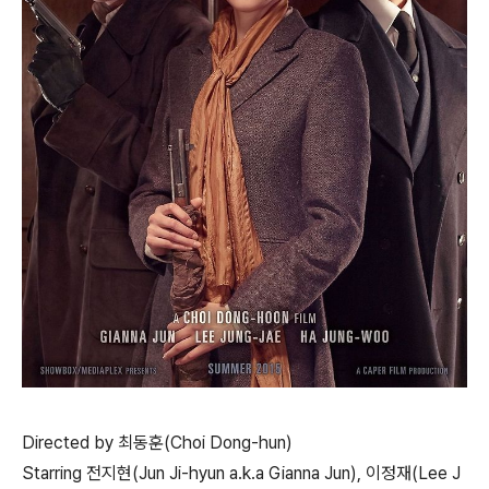
Directed by 최동훈(Choi Dong-hun)
Starring 전지현(Jun Ji-hyun a.k.a Gianna Jun), 이정재(Lee J