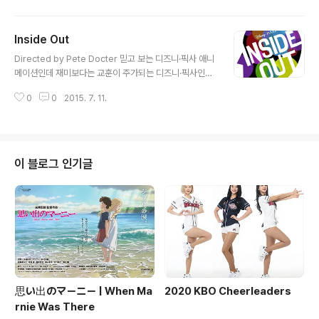
를 풀어 내더라. 음악 영화치고 재미 없던 건 Inside Llew
yn Davis 밖에 없었다. 러덜리스 상기 포스터 이미지의 저
Inside Out
작권은 저작권자에 있으며, 비영리·인용의 목적으로만 사
글 내용
용하였습니다.
Directed by Pete Docter 믿고 보는 디즈니·픽사 애니
메이션인데 재미보다는 교훈이 주가되는 디즈니·픽사인지
라 노잼. 물론 디즈니·픽사가 만든 애니메이션이 하나같이
0
0
2015. 7. 11.
노잼은 아니다. 재밌는 장면이 부분부분 나왔지만 전체적
으로는 Joy의 깨달음으로 가는 과정이 지루했다. Riley의
다섯 감정의 캐릭터도 내 스타일이 아니라 심드렁...했고,
오히려 Riley의 엄마, 아빠의 다섯 감정은 하나로 코스프레
를 해서 보기 즐거웠다. '영화가 좋다'를 보는데 일본 영화
이 블로그 인기글
중에 머릿속의 이런 감정을 가진 캐릭터가 나오는 작품이
있었다. 작품명, 脳内ポイズンベリー (뇌내 포이즌베리).
누가 먼저 나왔고 소재가 중복이네 마네를 이야기하는 것
은 아니고 멀리 떨어져 있는 나라에서 비슷한 소재의 작품
을 냈다는 점이..
思い出のマーニー | When Ma
2020 KBO Cheerleaders
rnie Was There