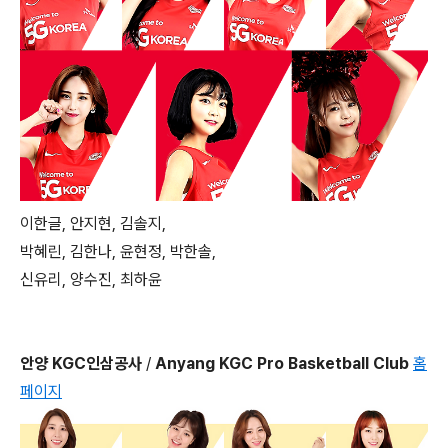
이한글, 안지현, 김솔지,
박혜린, 김한나, 윤현정, 박한솔,
신유리, 양수진, 최하윤
안양 KGC인삼공사
/
Anyang KGC Pro Basketball Club
홈
페이지