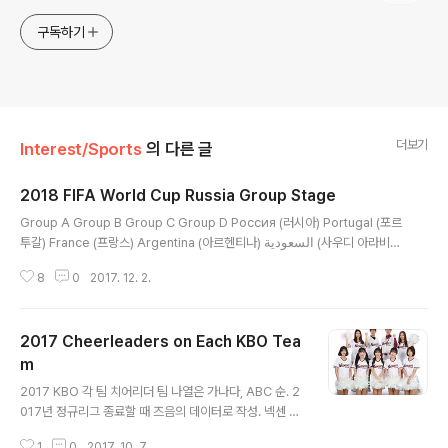
구독하기
더보기
Interest/Sports
의 다른 글
2018 FIFA World Cup Russia Group Stage
글 내용
Group A Group B Group C Group D Россия (러시아) Portugal (포르
투갈) France (프랑스) Argentina (아르헨티나) السعودية (사우디 아라비
아) España (스페인) Australia (오스트레일리아) Ísland (아이슬란드) مصر
8
0
2017. 12. 2.
(이집트) المغرب (모로코) Perú (페루) Hrvatska (크로아티아) Uruguay
(우루과이) ایران‎ (이란) Danmark (덴마크) Nigeria (나이지리아) Group E
Group F Group G Group H Brasil (브라질) Deutschland (독일) Belgi
2017 Cheerleaders on Each KBO Tea
ë, Belgique (벨기에) Polska (폴란드) Schweiz, Suisse (스위스) Méxic
o (멕시코..
m
글 내용
2017 KBO 각 팀 치어리더 팀 나열은 가나다, ABC 순. 2
017년 정규리그 종료할 때 즈음의 데이터로 작성. 넥센 히
어로즈 (서울) / Nexen Heroes 홈페이지 김유나, 김소
1
0
2017. 10. 7.