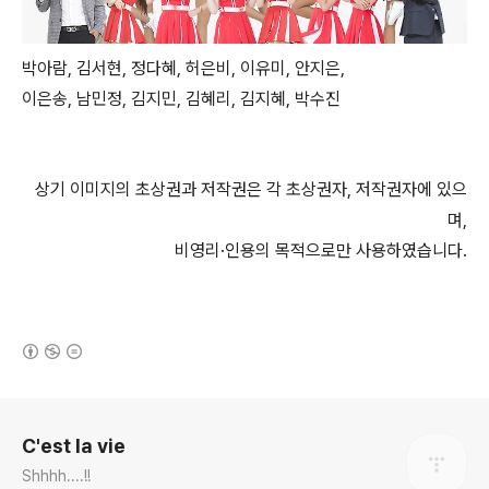
박아람, 김서현, 정다혜, 허은비, 이유미, 안지은,
이은송, 남민정, 김지민, 김혜리, 김지혜, 박수진
상기 이미지의 초상권과 저작권은 각 초상권자, 저작권자에 있으
며,
비영리·인용의 목적으로만 사용하였습니다.
(새창열림)
로그 정보
C'est la vie
Shhhh....!!