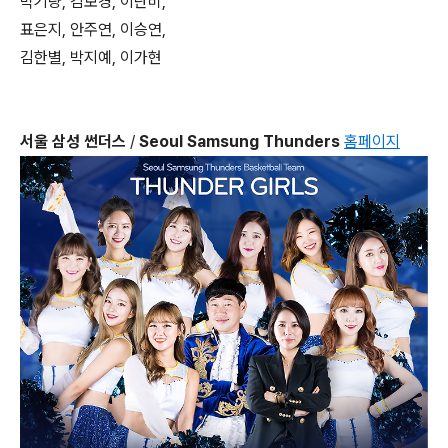
박기량, 김보경, 이단비,
표은지, 안주연, 이승연,
김한별, 박지예, 이가현
서울 삼성 썬더스
/
Seoul Samsung Thunders
홈페이지