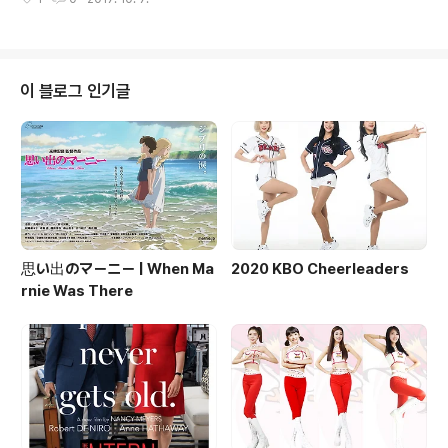
윤, 양수진, 김한나, 안지현, 유주흔, 윤시우 두산 베어스
(서울) / Doosan Bears 홈페이지 박해림, 박소현, 도정
은, 박소진, 김지은, 김다정, 서현숙, 이나경 롯데 자이언츠
(부산) / Lotte Giants 홈페이지 박기량, 염지원, 조윤경,
송윤화, 금보아, 김다빈, 이다영, 강재은, 김승은, 표은지 삼
이 블로그 인기글
성 라이온즈 (대구) / Samsung Lions 홈페이지 좌상단
구지연부터 시계방향으로 구지연, 이수진, 서유림, 안지성,
권소영, 이연주 한화 이글스 (대전) / Hanwha Eagles 홈
페이지..
思い出のマーニー | When Ma
2020 KBO Cheerleaders
rnie Was There