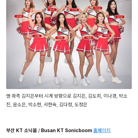
맨 좌측 김지은부터 시계 방향으로 김지은, 김도희, 이나경, 박소
진, 윤소은, 박소현, 서현숙, 김다정, 도정은
부산 KT 소닉붐
/
Busan KT Sonicboom
홈페이지