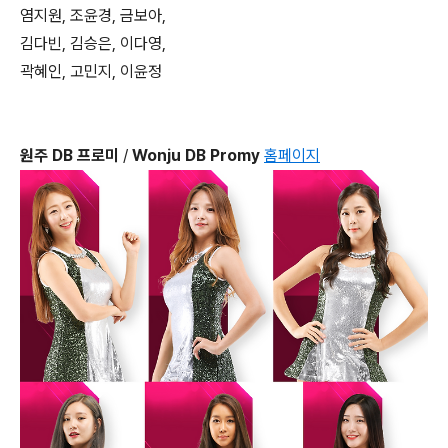
염지원, 조윤경, 금보아,
김다빈, 김승은, 이다영,
곽혜인, 고민지, 이윤정
원주 DB 프로미
/
Wonju DB Promy
홈페이지