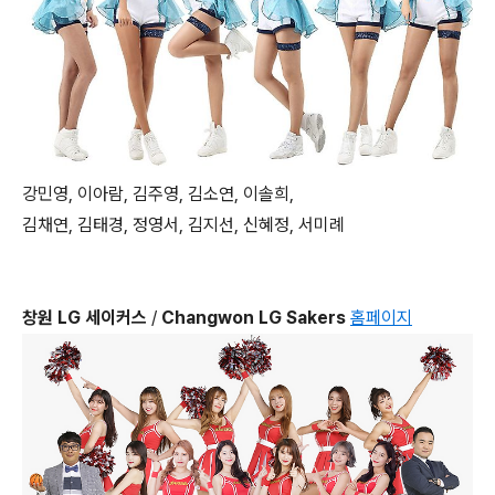
강민영, 이아람, 김주영, 김소연, 이솔희,
김채연, 김태경, 정영서, 김지선, 신혜정, 서미례
창원 LG 세이커스
/
Changwon LG Sakers
홈페이지