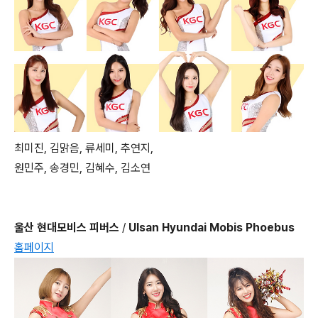
최미진, 김맑음, 류세미, 추연지,
원민주, 송경민, 김혜수, 김소연
울산 현대모비스 피버스
/
Ulsan Hyundai Mobis Phoebus
홈페이지