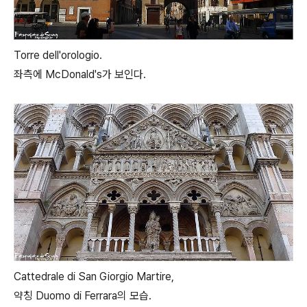
Torre dell'orologio.
좌측에 McDonald's가 보인다.
Cattedrale di San Giorgio Martire,
약칭 Duomo di Ferrara의 모습.