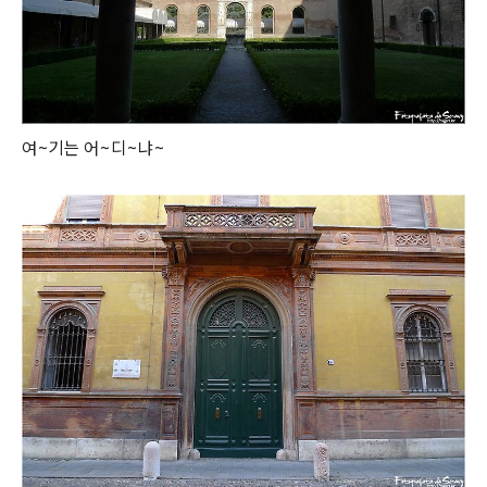
여~기는 어~디~냐~