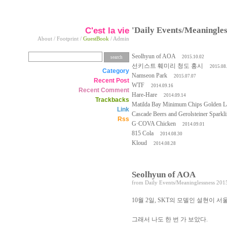
C'est la vie
'Daily Events/Meanin
About
/
Footprint
/
GuestBook
/
Admin
Seolhyun of AOA
2015.10.02
선키스트 훼미리 청도 홍시
2015.08
Category
Namseon Park
2015.07.07
Recent Post
WTF
2014.09.16
Recent Comment
Hare-Hare
2014.09.14
Trackbacks
Matilda Bay Minimum Chips Golden L
Link
Cascade Beers and Gerolsteiner Sparkl
Rss
G·COVA Chicken
2014.09.01
815 Cola
2014.08.30
Kloud
2014.08.28
Seolhyun of AOA
from
Daily Events/Meaninglessness
2015
10월 2일, SKT의 모델인 설현이 
그래서 나도 한 번 가 보았다.