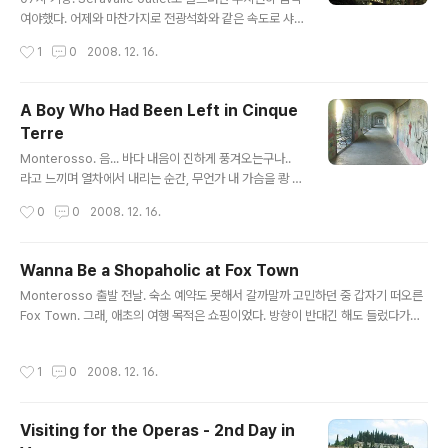
중엔 콜라를 사먹을까 말까를 심각하게 고민하며 남겨뒀던
여야했다. 어제와 마찬가지로 전광석화와 같은 속도로 샤
2.7유로가 있었는데 1.5유로를 입장료로 내버렸다. 입장하
워를 마치고 자리 정리하고 짐 챙겨서 리셉션으로 가서 체
작성시간
1
0
2008. 12. 16.
자마자 보이는 콜라 자판기...ㄱ- 올라가니..
크-아웃하고 식당行. 오홋, 빵이 따끈따끈하구만. 음료는
뭐줄까 하길래 커피달랬는데 나는 당연히 에스프레소 줄
줄 알았는데 주로 외국인 상대로 하는 호스텔이라 그런지
A Boy Who Had Been Left in Cinque
아메리카노를 줬다. 뭐, 아무렴 어때. 바깥에 있는 테이블에
Terre
앉아 경치를 감상하며 아름답고 고귀한 자태를 부리며 식
글 내용
사를 했..으면 했지만 빵에 잼 발라 먹는게 영 익숙치 않아
Monterosso. 음... 바다 내음이 진하게 풍겨오는구나..
서 남들이 보면 좀 모냥빠진다 했을 듯. 식사를 마치고 다시
라고 느끼며 열차에서 내리는 순간, 무언가 내 가슴을 쾅 때
Riomaggiore로 출발. 일정은 Riomaggiore부터 Mon
리는 느낌이 들었다. Bollocks!! 온 천지가 가족단위 혹은
작성시간
0
0
2008. 12. 16.
terosso까지 5개 마을!! Ostello Cinque Terr..
연인들이었다. 그 무리 곁에서 홀로 외로이 주변을 서성대
던 동양인 한 놈. 그래요, 그게 나에요. -_- 아, 내가 여기 왜
왔을까, 그냥 다시 Milano로 돌아갈까? 진짜 심각하게 고
Wanna Be a Shopaholic at Fox Town
민했었더랬다. ㄱ- 그 와중에 일단 Riomaggiore에 알아
글 내용
Monterosso 출발 전날. 숙소 예약도 못해서 갈까말까 고민하던 중 갑자기 떠오른
놓은 숙소가 있어 그리로 가려고 매표소를 찾았는데 안보
Fox Town. 그래, 애초의 여행 목적은 쇼핑이었다. 방향이 반대긴 해도 들렀다가자.
이네? 헝..이거 뭥미? 역 밖에 나가서 두리번 거린 뒤에 다
오는 길엔 Seravalle 갔다와야지. 다음 날. 민박에서 Fox Town 갈 멤버들을 급조
시 왔는데 내가 찾던 매표소가 아까 본 매표소가 맞는데 문
하여 춘천 출신 남매와 동행. Chiasso에 도착해서 고개만 우측으로 돌리면 나오는
닫았네? 이런 #%@$%&$%#!!! 매표소 근처 기념품 가
작성시간
1
0
2008. 12. 16.
좌석버스 정류장을 무참히도 외면한 채 뭔가 쇼핑몰을 갈 것만 같았던 어르신 무리들
게에서 표를 물어봤는데 다행히 팔아서; (..
을 따라갔다가 길을 잃었다-_- 근처 점빵에 들어가 물어보려고도 했으나 개시 손님
이 돼주지는 못할 망정 길이나 물어보는 행패(?)를 저지를 수는 차마 없었던지라 그
Visiting for the Operas - 2nd Day in
리하진 못하고 근처를 탐방..... 오호.. 찾았다, 버스 정류장. 버스가 도착하고, 당당하