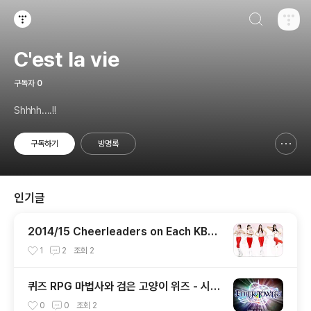
검색하기
티스토리
C'est la vie
구독자
0
Shhhh....!!
구독하기
방명록
신고하기 레이어
열기
인기글
2014/15 Cheerleaders on Each KBL
Team
1
2
조회
2
퀴즈 RPG 마법사와 검은 고양이 위즈 - 시련
의 에텔 타워
0
0
조회
2