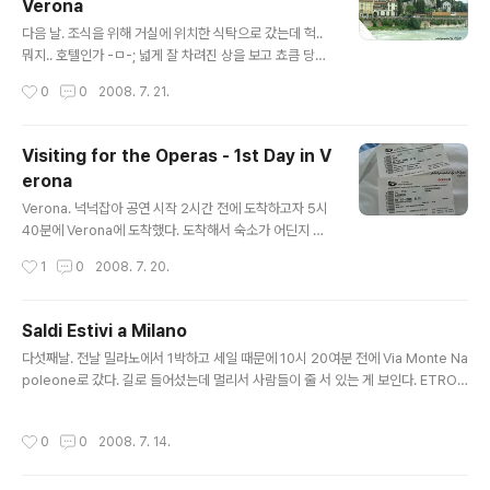
Verona
게 10유로를 내며 탑..
글 내용
다음 날. 조식을 위해 거실에 위치한 식탁으로 갔는데 헉..
뭐지.. 호텔인가 -ㅁ-; 넓게 잘 차려진 상을 보고 쵸큼 당황
했다. 시리얼과 빵, 비스킷, 토스트.. 양은 별로라 배는 좀 고
작성시간
0
0
2008. 7. 21.
팠는데 그래도 이런 고급스러움이;; 부근에 올려져있는 사
진을 보아하니 아주머니께서 젊은 시절에 호텔이나 레스토
랑같은데서 일 했나보다. 그리고 일행 중 한 분이 독일어로
Visiting for the Operas - 1st Day in V
뭐라뭐라 하셨는데 알아듣는 걸로 봐선 독일어 리스닝은
erona
꽤 되는 듯 -ㅁ-; Verona가 딱히 독일이나 오스트리아랑
글 내용
가깝지는 않은데 독일말이 다소 쓰이는 듯 하다. 공연할 때
Verona. 넉넉잡아 공연 시작 2시간 전에 도착하고자 5시
도 이탈이아어 다음으로 독일어로 설명하고 그 다음 영어
40분에 Verona에 도착했다. 도착해서 숙소가 어딘지 찾
니까.. 오늘은 Verona 투어를 위해 밖으로 나왔고 일단 주
아가려니 아뿔싸!! 숙소 주소를 안챙겨왔다-_-; 뭐 그래도
작성시간
1
0
2008. 7. 20.
된 목적이었던 Gucci와 Dolce & Gabbana를 찾아갔지
London에서 충분히 집 위치를 확인하고 와서 집 찾는 것
만..
에 대한 걱정은 하지 않았다만 문제는 역시 돈!! Money!!
방값이 €72였는데 내 수중에 있는 돈은 €60. 그래서 현금
Saldi Estivi a Milano
인출기를 찾아 이리 찍고 저리 찍고.. 카드를 집어넣고 인출
글 내용
다섯째날. 전날 밀라노에서 1박하고 세일 때문에 10시 20여분 전에 Via Monte Na
희망 금액을 누르고 PIN 넘버를 누르고.. 30초만 기다리세
poleone로 갔다. 길로 들어섰는데 멀리서 사람들이 줄 서 있는 게 보인다. ETRO.
요~ 옳커니~ 30초가 지나고..체감 시간으론 1분이 지난
'오호... 이탈리아에선 ETRO가 인기구나'하며 앞을 향해 나아가는데.. 그 옆 매장이
시간인데도 카드가 나올 생각을 안한다. 이 뭐...야 이 미친
Gucci. 그렇다. Gucci에서 물건을 사기위한 줄이 옆 매장인 ETRO까지 점령했던
기계야 형 더워 죽겠다~~~~~ 니망~ 님의 카드는 연결이
작성시간
0
0
2008. 7. 14.
것이었다; 방송사에서 취재도 나오고 사람들도 줄 서 있는 게 신기했는지 사진도 막
되지않아용. 으아아아아아아아아아아아악~ 죽어..
찍었다. 내 뒷사람이 마침 인터뷰하는 바람에 아마 이탈리아 방송에 내 오른팔이 나
갔을지도 모를일이다. 전날 The Mall에서 크게 실망을 했던터라 큰 기대는 안했지