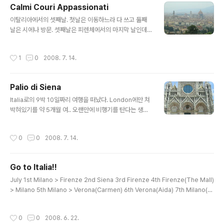
Calmi Couri Appassionati
만 그래도 본사!!라는 기대를 떨쳐버릴 수가 없었던 것도 사실이다. 10시가 약간 넘은
글 내용
시각 드디어 오픈..
이탈리아에서의 셋째날. 첫날은 이동하느라 다 쓰고 둘째
날은 시에나 방문. 셋째날은 피렌체에서의 마지막 날인데
넷째 날은 The Mall 방문 예정이라.. 날씨가 더우니까 꼼
짝 거리기도 싫었다. 에어컨 바람 쐬면서 방구석에 쳐박혀
작성시간
1
0
2008. 7. 14.
있기를 15시 넘게까지-_-; 어쨌든 나중에 안올 각오로 열
심히 돌아다녀야겠다는 굳은 마음으로다가 호스텔 밖으로
빠져나온 것이 약 15시 30여 분 경.. 일단 피렌체 중앙시장
Palio di Siena
으로 갔다가... 이내 되돌아서서 어제 저녁에 미리 길을 익
글 내용
혀두었던 Via de' Tornabuoni로 고고싱~ Gucci랑 Dol
Italia로의 9박 10일짜리 여행을 떠났다. London에만 쳐
ce & Gabbana에 가서 봐둔 물건이 있나 두리번 두리번..
박혀있기를 약 5개월 여.. 오랜만에 비행기를 탄다는 생각
편집 매장 Luisa에도 가봤다. 이건 Via Roma에 있다. 겉
에 조금 설렜다. 아무 생각없이 티켓을 끊어놔서 나중에 정
에서 봤을 때 은근히 큰 규모에 놀랐으나 막상 ..
보 얻으면서 일정을 수정하느라 조금 피곤했었다. 사실 이
작성시간
0
0
2008. 7. 14.
번 여행의 주된 목적은 쇼핑이었기에 Milano 왕복으로 끊
어놨지만 이런저런 일정 때문에 Milano는 징검다리로 3
일 체류했다. 첫날은 Milano에 도착하자마자 Firenze로
Go to Italia!!
가야해서 바로 에우로스타Eurostar에 몸을 실었다. 여차
글 내용
저차 호스텔에 도착해서 뭐 하는 것 없이 저녁 먹고 씻고 자
July 1st Milano > Firenze 2nd Siena 3rd Firenze 4th Firenze(The Mall)
빠잤고.. 둘째날 1년에 두 번 있는 Siena의 대축제 'Palio'
> Milano 5th Milano > Verona(Carmen) 6th Verona(Aida) 7th Milano(L
경기를 보러 이른 아침 Siena로 고고싱~ 막상 도착했는데
a bohème) 8th 5 Terre (via Seravella) 9th 5 Terre > Milano 10th Milan
지도도 없고 길도 모르고 그래서 주변을 두리번..
o > London What a lovely plan this is!!
작성시간
0
0
2008. 6. 22.