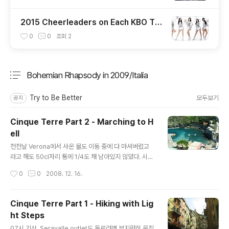
2015 Cheerleaders on Each KBO Te
am
0
0
조회
2
Bohemian Rhapsody in 2009/Italia
분류 전체보기
주요 글 목록
Try to Be Better
모두보기
공지
Cinque Terre Part 2 - Marching to H
ell
글 내용
전전날 Verona에서 사온 물도 이동 중에 다 마셔버렸고
라고 해도 50cl자리 통에 1/4도 채 남아있지 않았다. 시나
브로 옥죄어오는 피로와 타는 목마름 끝에.. Vernazza에
작성시간
0
0
2008. 12. 16.
도착했다. 마을 대충 훑어보고 쬐끄만한 해변에서 해수욕
하는 광경도 보다가 등대같이 생긴 Castello Doria를 향
해 고고. Castello라고 하는 걸 보면 아마 Castle이 아닌
Cinque Terre Part 1 - Hiking with Lig
가 싶다. 근데 전혀 Castle답지 않다는 거~ 다리가 슬슬
ht Steps
말을 듣지 않으려고 하는 듯 피로감을 조금씩 더 느끼며 또
글 내용
다시 나오는 계단을 힘들게 올라갔는데 Shit!! 유료야!! 수
07시 기상. Seravalle outlet도 들르려면 부지런히 움직