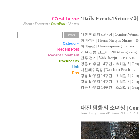
C'est la vie
'Daily Events/Pictur
About
/
Footprint
/
GuestBook
/
Admin
대전 평화의 소녀상 | Comfort Women Sta
해미성지 | Haemi Martyr's Shrine
20
Category
해미읍성 | Haemieupseong Fortress
Recent Post
2014 강릉 단오제 | 2014 Gangneung Dan
Recent Comment
전주 걷기 | Walk Jeonju
2014.05.08
Trackbacks
강릉 바우길 14구간 - 초희길 5 | Gangneung 
Link
대천해수욕장 | Daecheon Beach
201
Rss
강릉 바우길 14구간 - 초희길 4 | Gangneung 
강릉 바우길 14구간 - 초희길 3 | Gangneung 
강릉 바우길 14구간 - 초희길 2 | Gangneung 
대전 평화의 소녀상 | Comfor
from
Daily Events/Pictures
2015. 3. 2. 