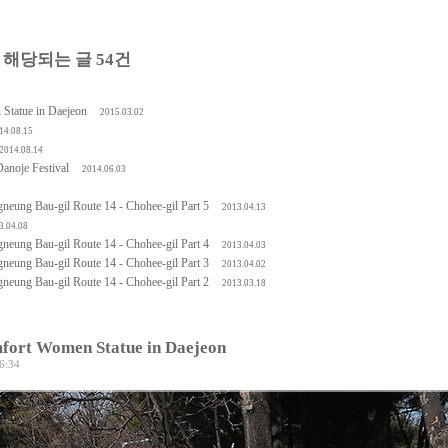
es'에 해당되는 글 54건
tue in Daejeon
2015.03.02
14.08.15
2014.08.14
oje Festival
2014.06.03
Bau-gil Route 14 - Chohee-gil Part 5
2013.04.13
3.04.08
Bau-gil Route 14 - Chohee-gil Part 4
2013.04.03
Bau-gil Route 14 - Chohee-gil Part 3
2013.04.02
Bau-gil Route 14 - Chohee-gil Part 2
2013.03.18
t Women Statue in Daejeon
16:34